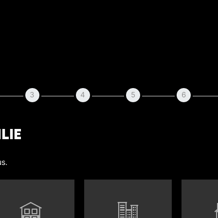
3
4
5
6
lie
s.